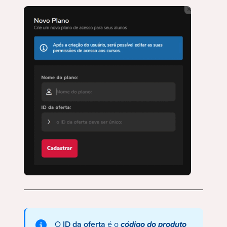
O
ID da oferta
é o
código do produto