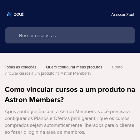
Acessar Zouti
Todas as coleções
Quero configurar meus produtos
Como 
vincular cursos a um produto na Astron Members?
Como vincular cursos a um produto na
Astron Members?
Após a integração com a Astron Members, você precisará
configurar os Planos e Ofertas para garantir que os cursos
comprados sejam automaticamente liberados para o cliente
ao fazer o login na área de membros.