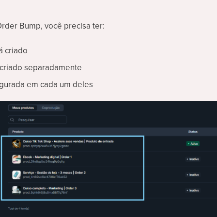
Order Bump, você precisa ter:
á criado
criado separadamente
igurada em cada um deles