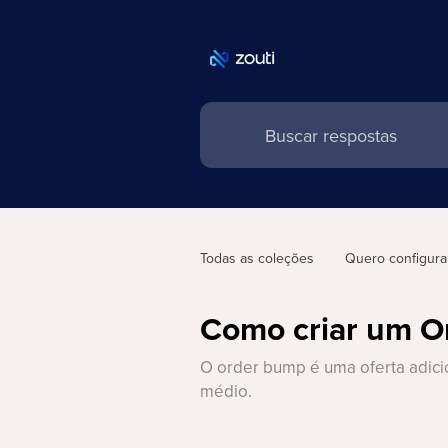
Todas as coleções
Quero configura
Como criar um 
O order bump é uma oferta adicio
médio.