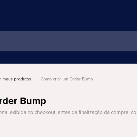
r meus produtos
Como criar um Order Bump
Order Bump
nal exibida no checkout, antes da finalização da compra, co