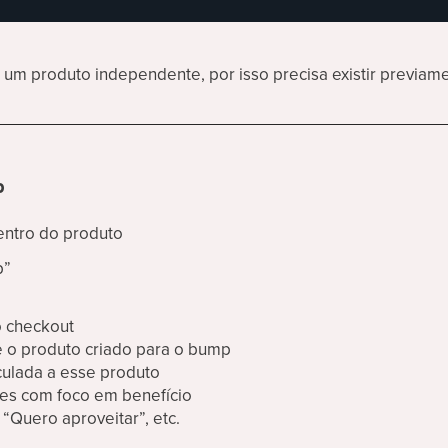
m produto independente, por isso precisa existir previame
p
ntro do produto
p”
o checkout
e o produto criado para o bump
nculada a esse produto
res com foco em benefício
, “Quero aproveitar”, etc.